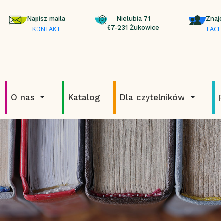
Napisz maila
Nielubia 71
Znaj
67-231 Żukowice
KONTAKT
FAC
O nas
Katalog
Dla czytelników