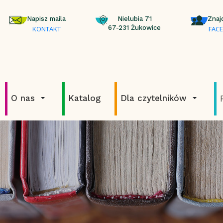
Napisz maila
Nielubia 71
Znaj
67-231 Żukowice
KONTAKT
FAC
O nas
Katalog
Dla czytelników