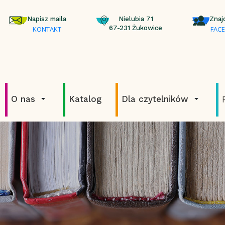
Napisz maila
Nielubia 71
Znaj
67-231 Żukowice
KONTAKT
FAC
O nas
Katalog
Dla czytelników