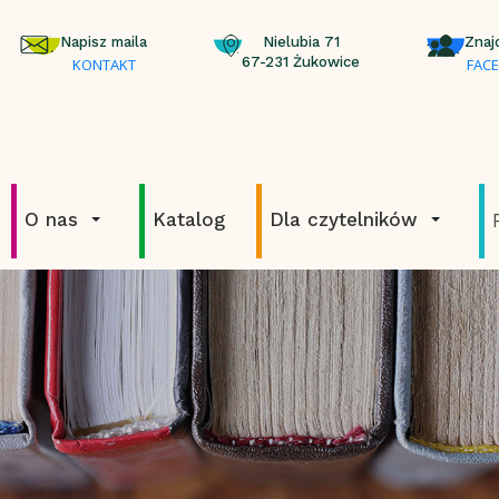
Napisz maila
Nielubia 71
Znaj
67-231 Żukowice
KONTAKT
FAC
O nas
Katalog
Dla czytelników