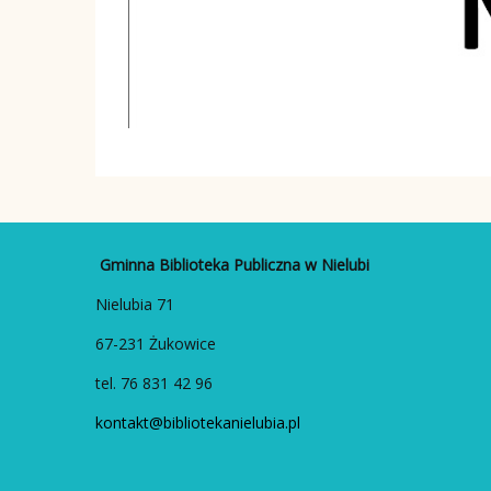
Gminna Biblioteka Publiczna w Nielubi
Nielubia 71
67-231 Żukowice
tel. 76 831 42 96
kontakt@bibliotekanielubia.pl