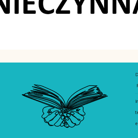
D
P
I
t
e