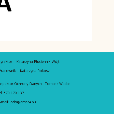
yrektor – Katarzyna Płuciennik-Wójt
racownik – Katarzyna Rokosz
nspektor Ochrony Danych –Tomasz Wadas
el. 570 170 137
-mail:
iodo@amt24.biz