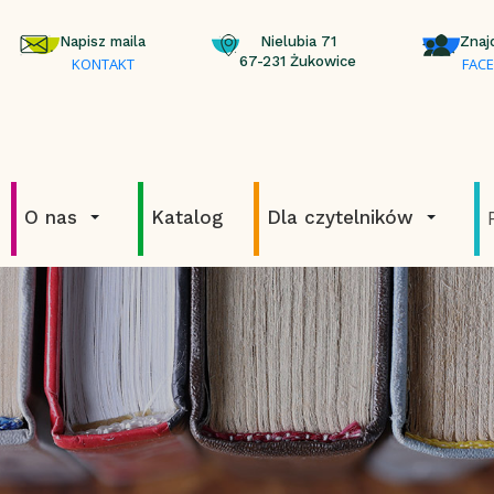
Napisz maila
Nielubia 71
Znaj
67-231 Żukowice
KONTAKT
FAC
O nas
Katalog
Dla czytelników